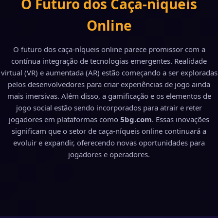
O Futuro dos Caça-níqueis
Online
O futuro dos caça-níqueis online parece promissor com a
contínua integração de tecnologias emergentes. Realidade
virtual (VR) e aumentada (AR) estão começando a ser exploradas
pelos desenvolvedores para criar experiências de jogo ainda
mais imersivas. Além disso, a gamificação e os elementos de
jogo social estão sendo incorporados para atrair e reter
jogadores em plataformas como
5bg.com
. Essas inovações
significam que o setor de caça-níqueis online continuará a
evoluir e expandir, oferecendo novas oportunidades para
jogadores e operadores.