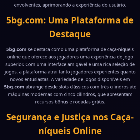
envolventes, aprimorando a experiência do usuário.
5bg.com: Uma Plataforma de
Destaque
5bg.com
se destaca como uma plataforma de caça-níqueis
online que oferece aos jogadores uma experiência de jogo
superior. Com uma interface amigável e uma rica seleção de
jogos, a plataforma atrai tanto jogadores experientes quanto
novos entusiastas. A variedade de jogos disponíveis em
5bg.com
abrange desde slots clássicos com três cilindros até
máquinas modernas com cinco cilindros, que apresentam
recursos bônus e rodadas grátis.
Segurança e Justiça nos Caça-
níqueis Online