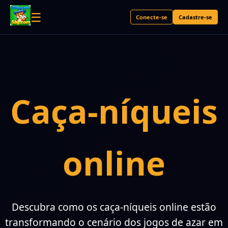
☰
Conecte-se
Cadastre-se
Caça-níqueis
online
Descubra como os caça-níqueis online estão
transformando o cenário dos jogos de azar em