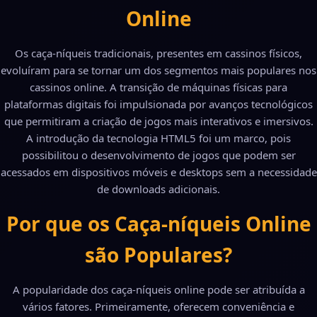
Online
Os caça-níqueis tradicionais, presentes em cassinos físicos,
evoluíram para se tornar um dos segmentos mais populares nos
cassinos online. A transição de máquinas físicas para
plataformas digitais foi impulsionada por avanços tecnológicos
que permitiram a criação de jogos mais interativos e imersivos.
A introdução da tecnologia HTML5 foi um marco, pois
possibilitou o desenvolvimento de jogos que podem ser
acessados em dispositivos móveis e desktops sem a necessidade
de downloads adicionais.
Por que os Caça-níqueis Online
são Populares?
A popularidade dos caça-níqueis online pode ser atribuída a
vários fatores. Primeiramente, oferecem conveniência e